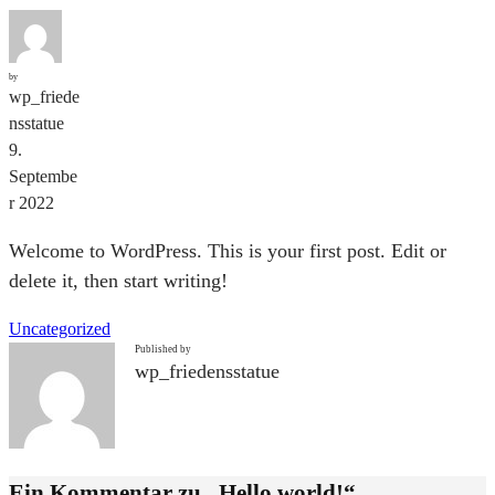
by
wp_friede
nsstatue
9.
Septembe
r 2022
Welcome to WordPress. This is your first post. Edit or
delete it, then start writing!
Uncategorized
Published by
wp_friedensstatue
Ein Kommentar zu „Hello world!“